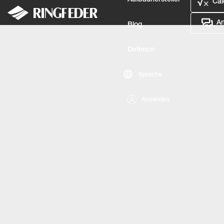
Aufbauhersteller
Cal
An
Blog
Defence
Sprache
Anmelden