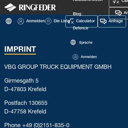
Aufbauhersteller
Cal
An
Blog
Anmelden
Die Liste
Calculator
Anfrage
Defence
Sprache
IMPRINT
Anmelden
VBG GROUP TRUCK EQUIPMENT GMBH
Girmesgath 5
D-47803 Krefeld
Postfach 130655
D-47758 Krefeld
Phone +49 (0)2151-835-0