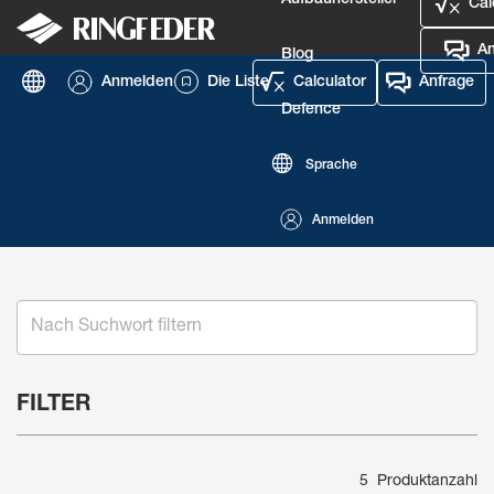
Aufbauhersteller
Cal
An
Blog
Anmelden
Die Liste
Calculator
Anfrage
Defence
Sprache
Anmelden
FILTER
5 Produktanzahl