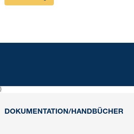
Der Kasten, der aus äußerst robustem, schlagfestem
Leichtbauwerkstoff besteht, kann in verschiedenen
Richtungen eingebaut werden. Der Anschluss erfolgt
bequem über Einstecknippel. Der Deckel ist mit robusten,
verstärkten Scharnieren ausgestattet.
Der Ventilkastensatz besteht aus dem Ventilkasten, einer
Halterung, Luftschläuchen Ø6 mm und Ø8 mm sowie
einem Schutzgehäuse.
}
DOKUMENTATION/HANDBÜCHER