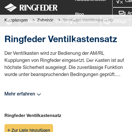
Aufbauhersteller
Cal
An
Blog
Kupplungen
Zubehör
Ringfeder Ventilkastensatz
Anmelden
Die Liste
Calculator
Anfrage
Defence
Ringfeder Ventilkastensatz
Sprache
Der Ventilkasten wird zur Bedienung der AM/RL
Anmelden
Kupplungen von Ringfeder eingesetzt. Der Kasten ist auf
höchste Sicherheit ausgelegt. Die zuverlässige Funktion
wurde unter beanspruchenden Bedingungen geprüft.
Die Kupplung wird über ein manuelles Ventil bedient, das
Mehr erfahren
eigens für die hohen Anforderungen an Sicherheit und
Funktionalität von Ringfeder entwickelt wurde. Das
gesamte Design ist darauf ausgelegt, Bedienfehler
Ringfeder Ventilkastensatz
auszuschließen. Die Bedienung ist auch mit
Handschuhen möglich.
Zur Liste hinzufügen