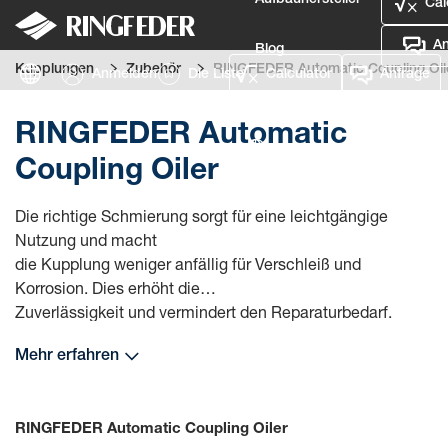
Aufbauhersteller
Cal
An
Blog
Kupplungen
Zubehör
RINGFEDER Automatic Coupling Oil
Anmelden
Die Liste
Calculator
Anfrage
Defence
RINGFEDER Automatic
Sprache
Coupling Oiler
Anmelden
Die richtige Schmierung sorgt für eine leichtgängige
Nutzung und macht
die Kupplung weniger anfällig für Verschleiß und
Korrosion. Dies erhöht die
Zuverlässigkeit und vermindert den Reparaturbedarf.
Mehr erfahren
RINGFEDER Automatic Coupling Oiler