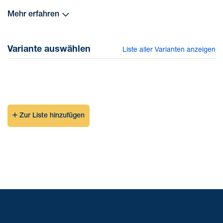
Konstruktion ist dieses Modell die richtige Entscheidung
Mehr erfahren
für zuverlässigen Betrieb und lange Lebensdauer.
Variante auswählen
Liste aller Varianten anzeigen
Zur Liste hinzufügen