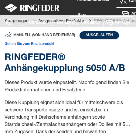
Aufbauhersteller
Cal
An
Blog
Kupplungen
Ausgelaufene Produkte
RINGFEDER® Anhäng
Anmelden
Die Liste
Calculator
Anfrage
Defence
MANUELL (VON HAND BEDIENBAR)
AUSGELAUFEN
Gehen Sie zum Ersatzprodukt
Sprache
RINGFEDER®
Anmelden
Anhängekupplung 5050 A/B
Dieses Produkt wurde eingestellt. Nachfolgend finden Sie
Produktinformationen und Ersatzteile.
Diese Kupplung eignet sich ideal für mittelschwere bis
schwere Transporteinsätze und ist einsetzbar in
Verbindung mit Drehschemelanhängern sowie
Starrdeichsel-/Zentralachsanhängern oder Dollies mit 50
mm Zugösen. Dank der soliden und bewährten