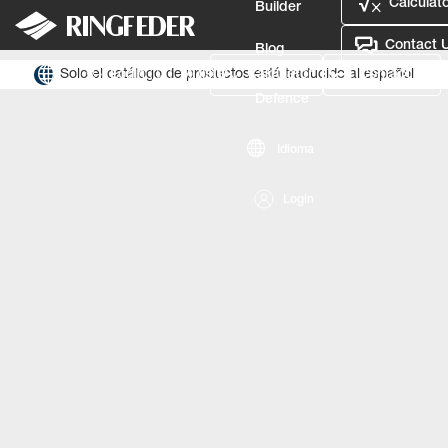
Calculato
Builder
Contact 
Blog
Solo el catálogo de productos está traducido al español
Login
Mi lista
Calculator
Contact Us
Defence
Idioma
Login