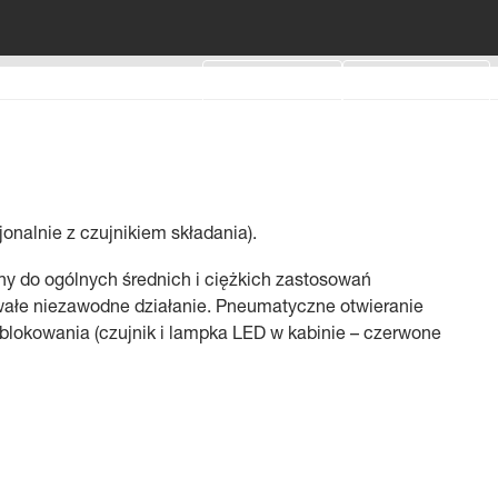
Login
Moja lista
Calculator
Contact Us
nalnie z czujnikiem składania).
y do ogólnych średnich i ciężkich zastosowań
wałe niezawodne działanie. Pneumatyczne otwieranie
 blokowania (czujnik i lampka LED w kabinie – czerwone