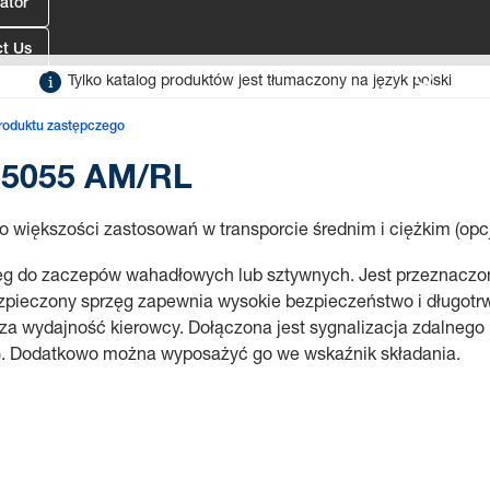
ator
t Us
® 5055 AM/RL
Tylko katalog produktów jest tłumaczony na język polski
produktu zastępczego
 5055 AM/RL
iększości zastosowań w transporcie średnim i ciężkim (opcjo
ęg do zaczepów wahadłowych lub sztywnych. Jest przeznaczon
zpieczony sprzęg zapewnia wysokie bezpieczeństwo i długotr
sza wydajność kierowcy. Dołączona jest sygnalizacja zdalnego
ty). Dodatkowo można wyposażyć go we wskaźnik składania.