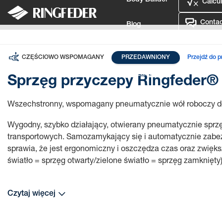
Body Builder
Calcul
Contac
Blog
Sprzęgu
Wygasłe produkty
Sprzęg przyczepy Ringfeder
Defence
CZĘŚCIOWO WSPOMAGANY
PRZEDAWNIONY
Przejdź do 
Language
Sprzęg przyczepy Ringfeder®
Login
Wszechstronny, wspomagany pneumatycznie wół roboczy do w
Wygodny, szybko działający, otwierany pneumatycznie sprz
transportowych. Samozamykający się i automatycznie zabe
sprawia, że jest ergonomiczny i oszczędza czas oraz zwięk
światło = sprzęg otwarty/zielone światło = sprzęg zamknię
Czytaj więcej