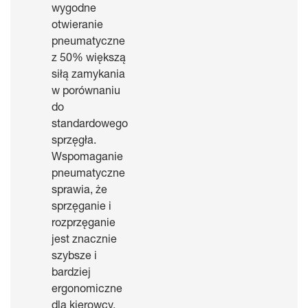
wygodne
otwieranie
pneumatyczne
z 50% większą
siłą zamykania
w porównaniu
do
standardowego
sprzęgła.
Wspomaganie
pneumatyczne
sprawia, że
sprzęganie i
rozprzęganie
jest znacznie
szybsze i
bardziej
ergonomiczne
dla kierowcy.