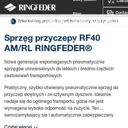
Body Builder
Calcul
Contac
Blog
Sprzęgu
Sprzęg przyczepy RF40 AM/RL RINGFEDER®
Tylko katalog produktów jest tłumaczony na język polski
Login
Moja lista
Calculator
Contact Us
Defence
Sprzęg przyczepy RF40
Language
AM/RL RINGFEDER®
Login
Nowa generacja wspomaganych pneumatycznie
sprzęgów uniwersalnych do lekkich i średnio ciężkich
zastosowań transportowych
Praktyczny, szybko otwierany pneumatycznie sprzęg do
przyczep skrętnych i ze sztywnym dyszlem. Idealnie
nadaje się do ogólnego transportu, gdzie nie jest
wymagana wysoka odporność na zużycie. Ten
samozamykający się i automatycznie zabezpieczany
sprzęg przekonuje wysokim bezpieczeństwem i
Czytaj więcej