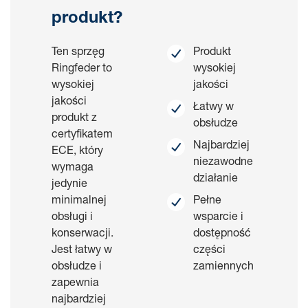
oddzielnie.
produkt?
Ten sprzęg
Produkt
Ringfeder to
wysokiej
wysokiej
jakości
jakości
Łatwy w
produkt z
obsłudze
certyfikatem
Najbardziej
ECE, który
niezawodne
wymaga
działanie
jedynie
minimalnej
Pełne
obsługi i
wsparcie i
konserwacji.
dostępność
Jest łatwy w
części
obsłudze i
zamiennych
zapewnia
najbardziej