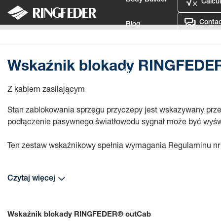
Body Builder
Calcul
Contac
Blog
Sprzęgu
Akcesoria
Wskaźnik blokady RINGFEDER outCa
Defence
Wskaźnik blokady RINGFEDE
Language
Z kablem zasilającym
Login
Stan zablokowania sprzęgu przyczepy jest wskazywany prze
podłączenie pasywnego światłowodu sygnał może być wyświ
Ten zestaw wskaźnikowy spełnia wymagania Regulaminu n
Czytaj więcej
Wskaźnik blokady RINGFEDER® outCab