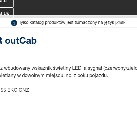
ator
t Us
b
Tylko katalog produktów jest tłumaczony na język polski
R outCab
z wbudowany wskaźnik świetlny LED, a sygnał (czerwony/zielo
etlany w dowolnym miejscu, np. z boku pojazdu.
r 55 EKG ONZ