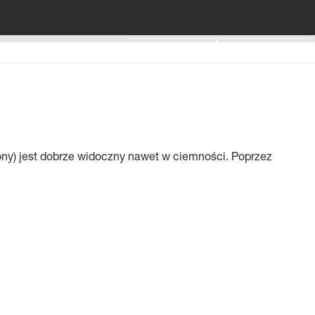
Login
Moja lista
Calculator
Contact Us
ny) jest dobrze widoczny nawet w ciemności. Poprzez