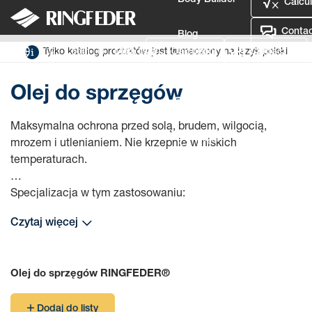
Body Builder
Calcul
Contac
Blog
Sprzęgu
Akcesoria
Olej do sprzęgów
Tylko katalog produktów jest tłumaczony na język polski
Login
Moja lista
Calculator
Contact Us
Defence
Olej do sprzęgów
Language
Maksymalna ochrona przed solą, brudem, wilgocią,
Login
mrozem i utlenianiem. Nie krzepnie w niskich
temperaturach.
Specjalizacja w tym zastosowaniu:
Olej uniwersalny musi sprostać wielu
Czytaj więcej
zastosowaniom/wymaganiom. To oznacza kompromisy.
Testowany w trudnych warunkach:
Olej do sprzęgów RINGFEDER®
śnieg, lód, deszcz, sól drogowa, żwir, błoto…
Dodaj do listy
Znacznie wyższa lepkość