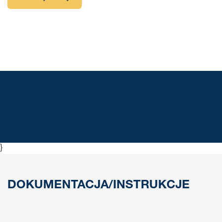
Lepiej trzyma się na miejscu przez dłuższy czas
Lepsza ochrona przed korozją
}
DOKUMENTACJA/INSTRUKCJE