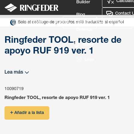
Calculato
Builder
Contact 
Blog
Ringfeder TOOL, resorte de apoyo RUF 919 ver. 1
Solo el catálogo de productos está traducido al español
Login
Mi lista
Calculator
Contact Us
Defence
Ringfeder TOOL, resorte de
Idioma
apoyo RUF 919 ver. 1
Login
Lea más
10090719
Ringfeder TOOL, resorte de apoyo RUF 919 ver. 1
Añadir a la lista